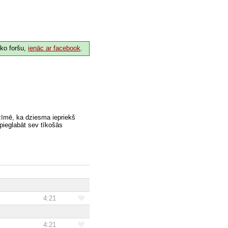
 ko foršu,
ienāc ar facebook
.
zīmē, ka dziesma iepriekš
 pieglabāt sev tīkošās
4:21
4:21