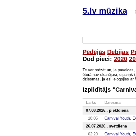
5.lv mūzika
Pēdējās
Debijas
P
Dod pieci:
2020
20
Te var redzēt un, ja paveicas,
ēterā nav skanējusi, cipariņš (
dziesmas, ja esi ielogojies ar
Izpildītājs "Carniv
Laiks
Dziesma
07.08.2026., piektdiena
18:05
Carnival Youth, E
26.07.2026., svētdiena
02:20
Carnival Youth, E