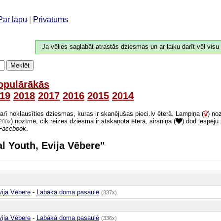
Par lapu
|
Privātums
Ja vēlies saglabāt atrastās dziesmas un ar laiku darīt vēl visu
Meklēt
opulārākās
19
2018
2017
2016
2015
2014
 arī noklausīties dziesmas, kuras ir skanējušas pieci.lv ēterā. Lampiņa (
) no
) nozīmē, cik reizes dziesma ir atskaņota ēterā, sirsniņa (
) dod iespēju
200x
Facebook
.
al Youth, Evija Vēbere"
vija Vēbere
-
Labākā doma pasaulē
(337x)
vija Vēbere
-
Labākā doma pasaulē
(336x)