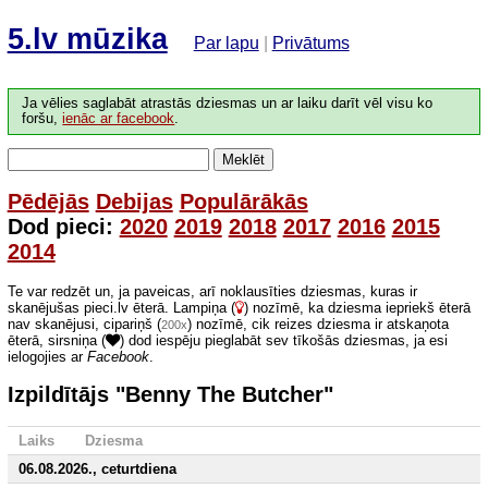
5.lv mūzika
Par lapu
|
Privātums
Ja vēlies saglabāt atrastās dziesmas un ar laiku darīt vēl visu ko
foršu,
ienāc ar facebook
.
Meklēt
Pēdējās
Debijas
Populārākās
Dod pieci:
2020
2019
2018
2017
2016
2015
2014
Te var redzēt un, ja paveicas, arī noklausīties dziesmas, kuras ir
skanējušas pieci.lv ēterā. Lampiņa (
) nozīmē, ka dziesma iepriekš ēterā
nav skanējusi, cipariņš (
) nozīmē, cik reizes dziesma ir atskaņota
200x
ēterā, sirsniņa (
) dod iespēju pieglabāt sev tīkošās dziesmas, ja esi
ielogojies ar
Facebook
.
Izpildītājs "Benny The Butcher"
Laiks
Dziesma
06.08.2026., ceturtdiena