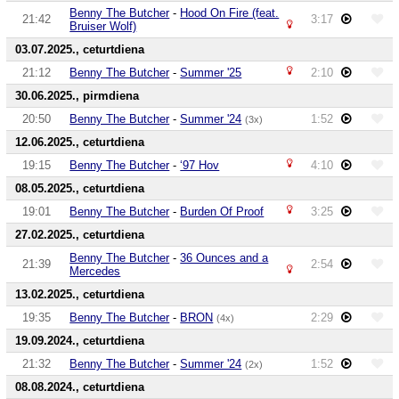
Benny The Butcher
-
Hood On Fire (feat.
21:42
3:17
Bruiser Wolf)
03.07.2025., ceturtdiena
21:12
Benny The Butcher
-
Summer '25
2:10
30.06.2025., pirmdiena
20:50
Benny The Butcher
-
Summer '24
1:52
(3x)
12.06.2025., ceturtdiena
19:15
Benny The Butcher
-
‘97 Hov
4:10
08.05.2025., ceturtdiena
19:01
Benny The Butcher
-
Burden Of Proof
3:25
27.02.2025., ceturtdiena
Benny The Butcher
-
36 Ounces and a
21:39
2:54
Mercedes
13.02.2025., ceturtdiena
19:35
Benny The Butcher
-
BRON
2:29
(4x)
19.09.2024., ceturtdiena
21:32
Benny The Butcher
-
Summer '24
1:52
(2x)
08.08.2024., ceturtdiena