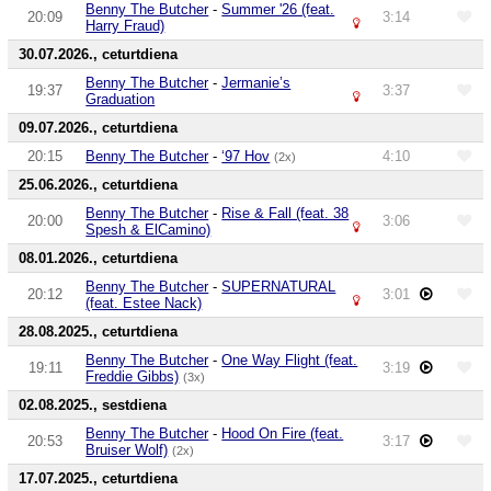
Benny The Butcher
-
Summer '26 (feat.
20:09
3:14
Harry Fraud)
30.07.2026., ceturtdiena
Benny The Butcher
-
Jermanie’s
19:37
3:37
Graduation
09.07.2026., ceturtdiena
20:15
Benny The Butcher
-
‘97 Hov
4:10
(2x)
25.06.2026., ceturtdiena
Benny The Butcher
-
Rise & Fall (feat. 38
20:00
3:06
Spesh & ElCamino)
08.01.2026., ceturtdiena
Benny The Butcher
-
SUPERNATURAL
20:12
3:01
(feat. Estee Nack)
28.08.2025., ceturtdiena
Benny The Butcher
-
One Way Flight (feat.
19:11
3:19
Freddie Gibbs)
(3x)
02.08.2025., sestdiena
Benny The Butcher
-
Hood On Fire (feat.
20:53
3:17
Bruiser Wolf)
(2x)
17.07.2025., ceturtdiena