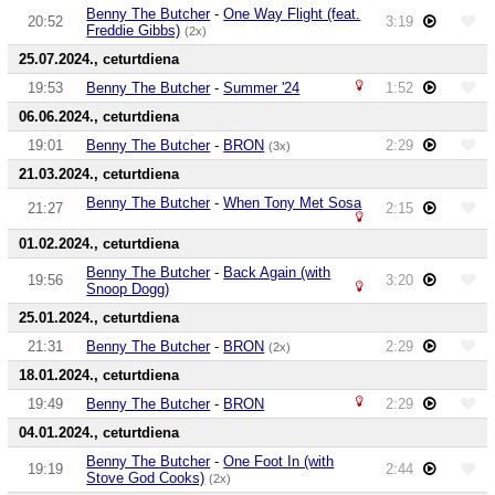
Benny The Butcher
-
One Way Flight (feat.
20:52
3:19
Freddie Gibbs)
(2x)
25.07.2024., ceturtdiena
19:53
Benny The Butcher
-
Summer '24
1:52
06.06.2024., ceturtdiena
19:01
Benny The Butcher
-
BRON
2:29
(3x)
21.03.2024., ceturtdiena
Benny The Butcher
-
When Tony Met Sosa
21:27
2:15
01.02.2024., ceturtdiena
Benny The Butcher
-
Back Again (with
19:56
3:20
Snoop Dogg)
25.01.2024., ceturtdiena
21:31
Benny The Butcher
-
BRON
2:29
(2x)
18.01.2024., ceturtdiena
19:49
Benny The Butcher
-
BRON
2:29
04.01.2024., ceturtdiena
Benny The Butcher
-
One Foot In (with
19:19
2:44
Stove God Cooks)
(2x)