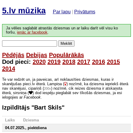
5.lv mūzika
Par lapu
|
Privātums
Ja vēlies saglabāt atrastās dziesmas un ar laiku darīt vēl visu ko
foršu,
ienāc ar facebook
.
Meklēt
Pēdējās
Debijas
Populārākās
Dod pieci:
2020
2019
2018
2017
2016
2015
2014
Te var redzēt un, ja paveicas, arī noklausīties dziesmas, kuras ir
skanējušas pieci.lv ēterā. Lampiņa (
) nozīmē, ka dziesma iepriekš ēterā
nav skanējusi, cipariņš (
) nozīmē, cik reizes dziesma ir atskaņota
200x
ēterā, sirsniņa (
) dod iespēju pieglabāt sev tīkošās dziesmas, ja esi
ielogojies ar
Facebook
.
Izpildītājs "Bart Skils"
Laiks
Dziesma
04.07.2025., piektdiena