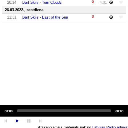
20:14
Bart Skils
-
Torn Clouds
4:01
26.03.2022., sestdiena
21:31
Bart Skils
-
East of the Sun
Audio
Player
00:00
00:00
Atskaņojamais materiāls nāk no
Latvijas Radio arhīva