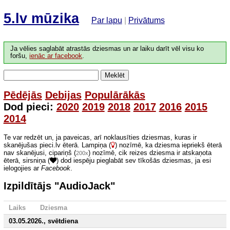
5.lv mūzika
Par lapu
|
Privātums
Ja vēlies saglabāt atrastās dziesmas un ar laiku darīt vēl visu ko
foršu,
ienāc ar facebook
.
Meklēt
Pēdējās
Debijas
Populārākās
Dod pieci:
2020
2019
2018
2017
2016
2015
2014
Te var redzēt un, ja paveicas, arī noklausīties dziesmas, kuras ir
skanējušas pieci.lv ēterā. Lampiņa (
) nozīmē, ka dziesma iepriekš ēterā
nav skanējusi, cipariņš (
) nozīmē, cik reizes dziesma ir atskaņota
200x
ēterā, sirsniņa (
) dod iespēju pieglabāt sev tīkošās dziesmas, ja esi
ielogojies ar
Facebook
.
Izpildītājs "AudioJack"
Laiks
Dziesma
03.05.2026., svētdiena