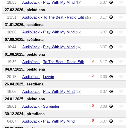
19:53
AudioJack
-
Play With My Mind
6:37
(5x)
27.02.2026., piektdiena
23:51
AudioJack
-
To The Beat - Radio Edit
3:17
(2x)
31.01.2026., sestdiena
16:06
AudioJack
-
Play With My Mind
6:37
(4x)
07.09.2025., svētdiena
16:44
AudioJack
-
Play With My Mind
6:37
(3x)
01.08.2025., piektdiena
19:32
AudioJack
-
To The Beat - Radio Edit
3:17
04.07.2025., piektdiena
20:18
AudioJack
-
Luvvin
3:00
26.04.2025., sestdiena
18:06
AudioJack
-
Play With My Mind
6:37
(2x)
24.01.2025., piektdiena
19:01
AudioJack
-
Surrender
3:08
30.12.2024., pirmdiena
04:07
AudioJack
-
Play With My Mind
6:37