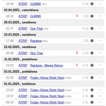
16:06
ATRIP
-
GUMMI
3:29
(2x)
03.04.2025., ceturtdiena
18:12
ATRIP
-
GUMMI
3:29
29.03.2025., sestdiena
01:47
ATRIP
-
Dun That
4:10
(2x)
15.03.2025., sestdiena
17:48
ATRIP
-
Rainbow
2:55
(6x)
22.02.2025., sestdiena
08:48
ATRIP
-
Dun That
4:10
31.01.2025., piektdiena
19:43
ATRIP
-
Rainbow - Megra Remix
3:11
03.01.2025., piektdiena
02:05
ATRIP
-
Friday (Alone Right Now)
2:31
(14x)
01.01.2025., trešdiena
23:03
ATRIP
-
Friday (Alone Right Now)
2:31
(13x)
13:37
ATRIP
-
Friday (Alone Right Now)
2:31
(12x)
04:14
ATRIP
-
Friday (Alone Right Now)
2:31
(11x)