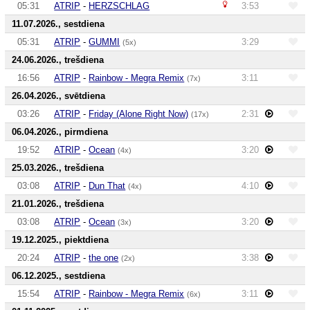
05:31
ATRIP
-
HERZSCHLAG
3:53
11.07.2026., sestdiena
05:31
ATRIP
-
GUMMI
3:29
(5x)
24.06.2026., trešdiena
16:56
ATRIP
-
Rainbow - Megra Remix
3:11
(7x)
26.04.2026., svētdiena
03:26
ATRIP
-
Friday (Alone Right Now)
2:31
(17x)
06.04.2026., pirmdiena
19:52
ATRIP
-
Ocean
3:20
(4x)
25.03.2026., trešdiena
03:08
ATRIP
-
Dun That
4:10
(4x)
21.01.2026., trešdiena
03:08
ATRIP
-
Ocean
3:20
(3x)
19.12.2025., piektdiena
20:24
ATRIP
-
the one
3:38
(2x)
06.12.2025., sestdiena
15:54
ATRIP
-
Rainbow - Megra Remix
3:11
(6x)