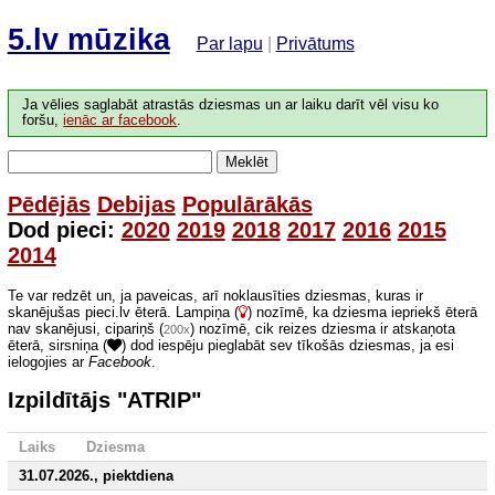
5.lv mūzika
Par lapu
|
Privātums
Ja vēlies saglabāt atrastās dziesmas un ar laiku darīt vēl visu ko
foršu,
ienāc ar facebook
.
Meklēt
Pēdējās
Debijas
Populārākās
Dod pieci:
2020
2019
2018
2017
2016
2015
2014
Te var redzēt un, ja paveicas, arī noklausīties dziesmas, kuras ir
skanējušas pieci.lv ēterā. Lampiņa (
) nozīmē, ka dziesma iepriekš ēterā
nav skanējusi, cipariņš (
) nozīmē, cik reizes dziesma ir atskaņota
200x
ēterā, sirsniņa (
) dod iespēju pieglabāt sev tīkošās dziesmas, ja esi
ielogojies ar
Facebook
.
Izpildītājs "ATRIP"
Laiks
Dziesma
31.07.2026., piektdiena