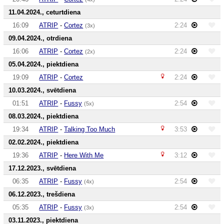
11.04.2024., ceturtdiena
16:09
ATRIP
-
Cortez
2:24
(3x)
09.04.2024., otrdiena
16:06
ATRIP
-
Cortez
2:24
(2x)
05.04.2024., piektdiena
19:09
ATRIP
-
Cortez
2:24
10.03.2024., svētdiena
01:51
ATRIP
-
Fussy
2:54
(5x)
08.03.2024., piektdiena
19:34
ATRIP
-
Talking Too Much
3:53
02.02.2024., piektdiena
19:36
ATRIP
-
Here With Me
3:12
17.12.2023., svētdiena
06:35
ATRIP
-
Fussy
2:54
(4x)
06.12.2023., trešdiena
05:35
ATRIP
-
Fussy
2:54
(3x)
03.11.2023., piektdiena