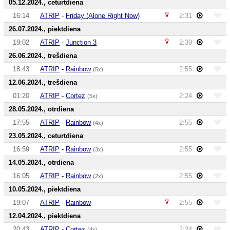
05.12.2024., ceturtdiena
16:14
ATRIP
-
Friday (Alone Right Now)
2:31
26.07.2024., piektdiena
19:02
ATRIP
-
Junction 3
2:39
26.06.2024., trešdiena
18:43
ATRIP
-
Rainbow
2:55
(5x)
12.06.2024., trešdiena
01:20
ATRIP
-
Cortez
2:24
(5x)
28.05.2024., otrdiena
17:55
ATRIP
-
Rainbow
2:55
(4x)
23.05.2024., ceturtdiena
16:59
ATRIP
-
Rainbow
2:55
(3x)
14.05.2024., otrdiena
16:05
ATRIP
-
Rainbow
2:55
(2x)
10.05.2024., piektdiena
19:07
ATRIP
-
Rainbow
2:55
12.04.2024., piektdiena
20:43
ATRIP
-
Cortez
2:24
(4x)