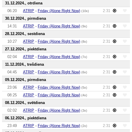
31.12.2024., otrdiena
06:20
ATRIP
-
Friday (Alone Right Now)
2:31
(10x)
30.12.2024., pirmdiena
14:31
ATRIP
-
Friday (Alone Right Now)
2:31
(9x)
28.12.2024., sestdiena
10:27
ATRIP
-
Friday (Alone Right Now)
2:31
(8x)
27.12.2024., piektdiena
02:04
ATRIP
-
Friday (Alone Right Now)
2:31
(7x)
11.12.2024., trešdiena
04:45
ATRIP
-
Friday (Alone Right Now)
2:31
(6x)
09.12.2024., pirmdiena
23:06
ATRIP
-
Friday (Alone Right Now)
2:31
(5x)
08:25
ATRIP
-
Friday (Alone Right Now)
2:31
(4x)
08.12.2024., svētdiena
02:02
ATRIP
-
Friday (Alone Right Now)
2:31
(3x)
06.12.2024., piektdiena
23:49
ATRIP
-
Friday (Alone Right Now)
2:31
(2x)