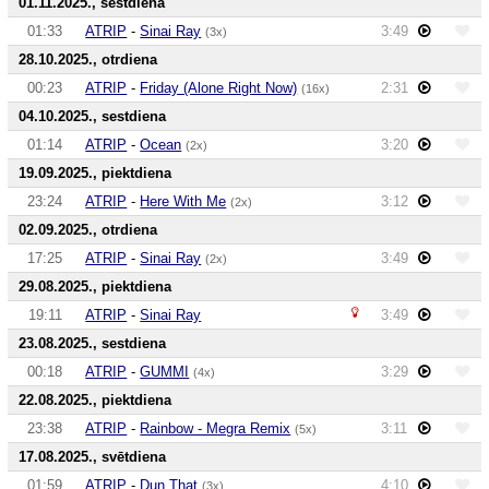
01.11.2025., sestdiena
01:33
ATRIP
-
Sinai Ray
3:49
(3x)
28.10.2025., otrdiena
00:23
ATRIP
-
Friday (Alone Right Now)
2:31
(16x)
04.10.2025., sestdiena
01:14
ATRIP
-
Ocean
3:20
(2x)
19.09.2025., piektdiena
23:24
ATRIP
-
Here With Me
3:12
(2x)
02.09.2025., otrdiena
17:25
ATRIP
-
Sinai Ray
3:49
(2x)
29.08.2025., piektdiena
19:11
ATRIP
-
Sinai Ray
3:49
23.08.2025., sestdiena
00:18
ATRIP
-
GUMMI
3:29
(4x)
22.08.2025., piektdiena
23:38
ATRIP
-
Rainbow - Megra Remix
3:11
(5x)
17.08.2025., svētdiena
01:59
ATRIP
-
Dun That
4:10
(3x)