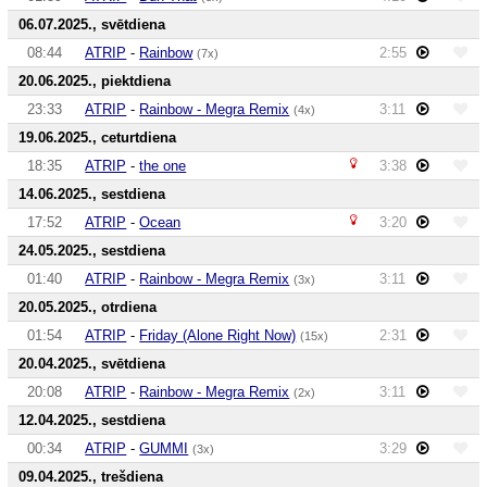
06.07.2025., svētdiena
08:44
ATRIP
-
Rainbow
2:55
(7x)
20.06.2025., piektdiena
23:33
ATRIP
-
Rainbow - Megra Remix
3:11
(4x)
19.06.2025., ceturtdiena
18:35
ATRIP
-
the one
3:38
14.06.2025., sestdiena
17:52
ATRIP
-
Ocean
3:20
24.05.2025., sestdiena
01:40
ATRIP
-
Rainbow - Megra Remix
3:11
(3x)
20.05.2025., otrdiena
01:54
ATRIP
-
Friday (Alone Right Now)
2:31
(15x)
20.04.2025., svētdiena
20:08
ATRIP
-
Rainbow - Megra Remix
3:11
(2x)
12.04.2025., sestdiena
00:34
ATRIP
-
GUMMI
3:29
(3x)
09.04.2025., trešdiena