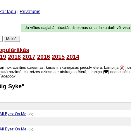
Par lapu
|
Privātums
Ja vēlies saglabāt atrastās dziesmas un ar laiku darīt vēl visu
Meklēt
opulārākās
19
2018
2017
2016
2015
2014
 arī noklausīties dziesmas, kuras ir skanējušas pieci.lv ēterā. Lampiņa (
) no
) nozīmē, cik reizes dziesma ir atskaņota ēterā, sirsniņa (
) dod iespēju
200x
Facebook
.
Big Syke"
All Eyez On Me
(7x)
All Eyez On Me
(6x)