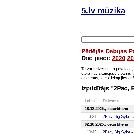
5.lv mūzika
Pēdējās
Debijas
P
Dod pieci:
2020
20
Te var redzēt un, ja paveicas,
ēterā nav skanējusi, cipariņš (
dziesmas, ja esi ielogojies ar
Izpildītājs "2Pac, 
Laiks
Dziesma
18.12.2025., ceturtdiena
13:24
2Pac, Big Syke
-
02.10.2025., ceturtdiena
10:45
2Pac, Big Syke
-