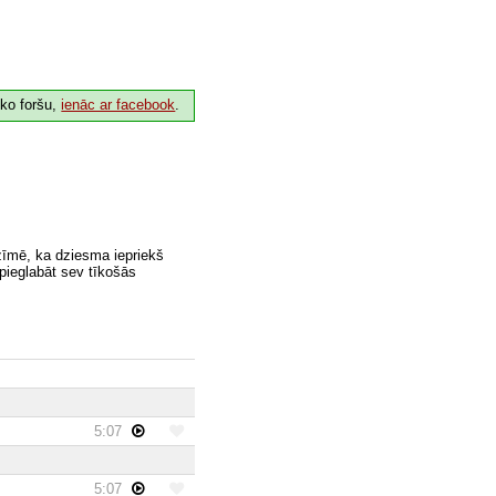
 ko foršu,
ienāc ar facebook
.
zīmē, ka dziesma iepriekš
 pieglabāt sev tīkošās
5:07
5:07