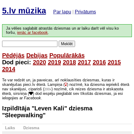
5.lv mūzika
Par lapu
|
Privātums
Ja vēlies saglabāt atrastās dziesmas un ar laiku darīt vēl visu ko
foršu,
ienāc ar facebook
.
Meklēt
Pēdējās
Debijas
Populārākās
Dod pieci:
2020
2019
2018
2017
2016
2015
2014
Te var redzēt un, ja paveicas, arī noklausīties dziesmas, kuras ir
skanējušas pieci.lv ēterā. Lampiņa (
) nozīmē, ka dziesma iepriekš ēterā
nav skanējusi, cipariņš (
) nozīmē, cik reizes dziesma ir atskaņota
200x
ēterā, sirsniņa (
) dod iespēju pieglabāt sev tīkošās dziesmas, ja esi
ielogojies ar
Facebook
.
Izpildītāja "Leven Kali" dziesma
"Sleepwalking"
Laiks
Dziesma