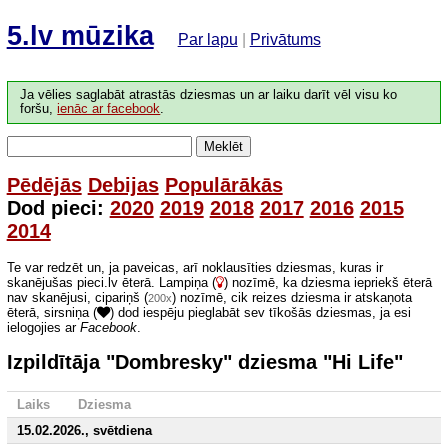
5.lv mūzika
Par lapu
|
Privātums
Ja vēlies saglabāt atrastās dziesmas un ar laiku darīt vēl visu ko
foršu,
ienāc ar facebook
.
Meklēt
Pēdējās
Debijas
Populārākās
Dod pieci:
2020
2019
2018
2017
2016
2015
2014
Te var redzēt un, ja paveicas, arī noklausīties dziesmas, kuras ir
skanējušas pieci.lv ēterā. Lampiņa (
) nozīmē, ka dziesma iepriekš ēterā
nav skanējusi, cipariņš (
) nozīmē, cik reizes dziesma ir atskaņota
200x
ēterā, sirsniņa (
) dod iespēju pieglabāt sev tīkošās dziesmas, ja esi
ielogojies ar
Facebook
.
Izpildītāja "Dombresky" dziesma "Hi Life"
Laiks
Dziesma
15.02.2026., svētdiena