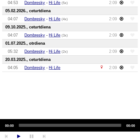
04:53
Dombresky
-
Hi Life
2:09
(5x)
05.02.2026., ceturtdiena
04:07
Dombresky
-
Hi Life
2:09
(4x)
09.10.2025., ceturtdiena
04:07
Dombresky
-
Hi Life
2:09
(3x)
01.07.2025., otrdiena
05:32
Dombresky
-
Hi Life
2:09
(2x)
20.03.2025., ceturtdiena
04:05
Dombresky
-
Hi Life
2:09
Audio
Player
00:00
00:00